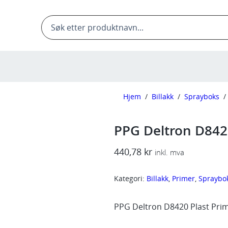
Products
search
Hjem
/
Billakk
/
Sprayboks
/
PPG Deltron D842
440,78
kr
inkl. mva
Kategori:
Billakk
, 
Primer
, 
Spraybo
PPG Deltron D8420 Plast Pri