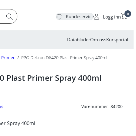
0
Kundeservice
Logg inn
Datablader
Om oss
Kursportal
Primer
/
PPG Deltron D8420 Plast Primer Spray 400ml
0 Plast Primer Spray 400ml
ks
Varenummer:
84200
mer Spray 400ml