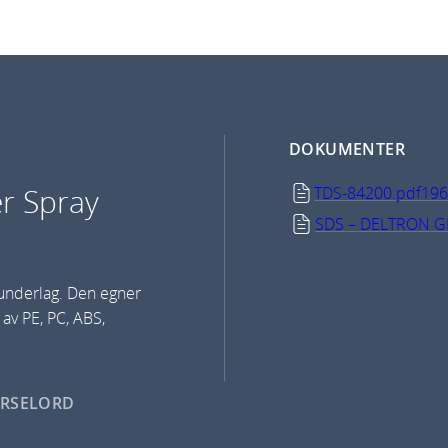
DOKUMENTER
r Spray
TDS-84200.pdf
196
SDS – DELTRON G
tunderlag. Den egner
 av PE, PC, ABS,
ARSELORD