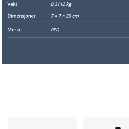
Vekt
0,3112 kg
Dimensjoner
7 × 7 × 20 cm
Merke
PPG