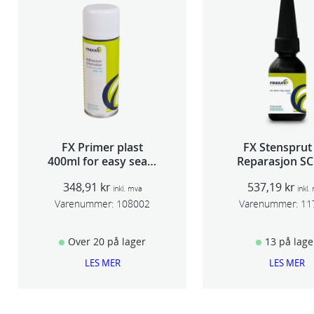
FX Primer plast
FX Stensprut
400ml for easy seam
Reparasjon SC
sealer TSP 030
348,91
kr
537,19
kr
inkl. mva
inkl.
Varenummer:
108002
Varenummer:
11
Over 20 på lager
13 på lage
LES MER
LES MER