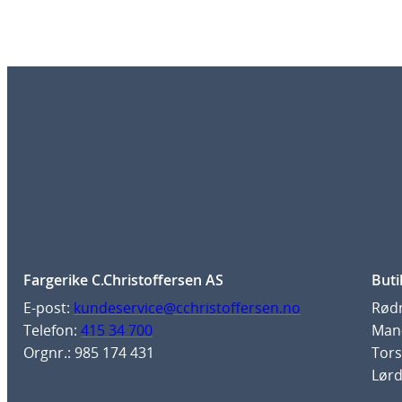
Fargerike C.Christoffersen AS
Buti
E-post:
kundeservice@cchristoffersen.no
Rødm
Telefon:
415 34 700
Man-
Orgnr.: 985 174 431
Tors
Lørd