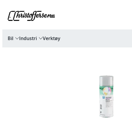
Hopp
til
innhold
Bil
Industri
Verktøy