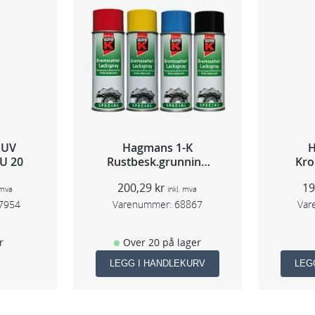
 UV
Hagmans 1-K
U 20
Rustbesk.grunning
Kro
Rød 400ml
200,29
kr
1
 mva
inkl. mva
7954
Varenummer:
68867
Var
r
Over 20 på lager
LEGG I HANDLEKURV
LEG