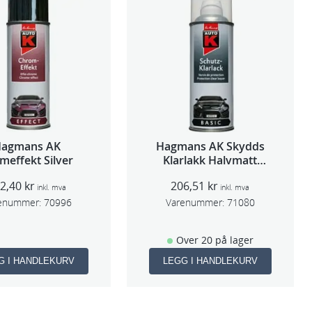
Hagmans AK
Hagmans AK Skydds
meffekt Silver
Klarlakk Halvmatt
400ml
92,40
kr
206,51
kr
inkl. mva
inkl. mva
enummer:
70996
Varenummer:
71080
Over 20 på lager
G I HANDLEKURV
LEGG I HANDLEKURV