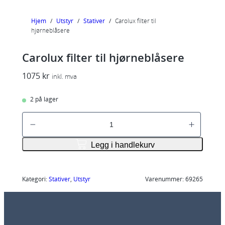
Hjem
/
Utstyr
/
Stativer
/
Carolux filter til
hjørneblåsere
Carolux filter til hjørneblåsere
1075
kr
inkl. mva
2 på lager
C
a
r
Legg i handlekurv
o
l
u
Kategori:
Stativer
, 
Utstyr
Varenummer:
69265
x
f
i