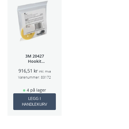
3M 20427
Hookit
Bakplate for
916,51
kr
50663
inkl. mva
Varenummer:
83172
4 på lager
LEGG I
HANDLEKURV