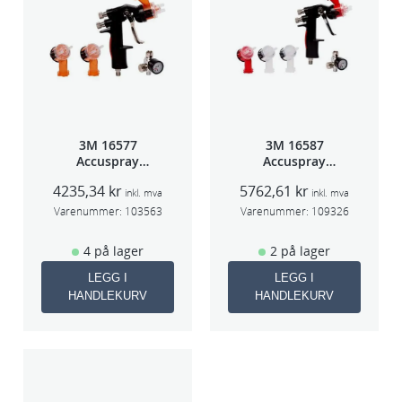
3M 16577
3M 16587
Accuspray
Accuspray
sprøytepistol
Spray gun kit
4235,34
kr
5762,61
kr
HG14
HGP
inkl. mva
inkl. mva
Varenummer:
103563
Varenummer:
109326
4 på lager
2 på lager
LEGG I
LEGG I
HANDLEKURV
HANDLEKURV