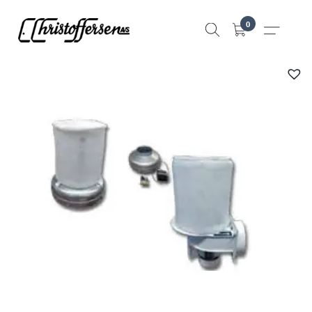
Hopp
0
til
innhold