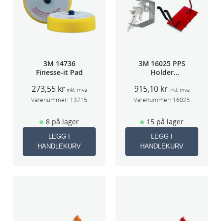
r
e
a
n
t
3M 14736
3M 16025 PPS
a
Finesse-it Pad
Holder
l
f/lakksprøyte
273,55
kr
915,10
kr
inkl. mva
inkl. mva
l
Varenummer:
13715
Varenummer:
16025
8 på lager
15 på lager
LEGG I
LEGG I
HANDLEKURV
HANDLEKURV