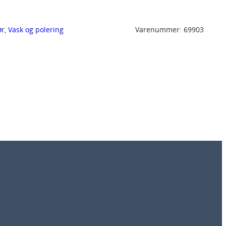
ør
, 
Vask og polering
Varenummer:
69903