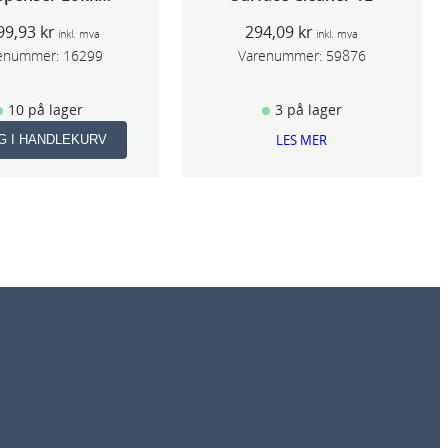
ge,Std og Midi)
99,93
kr
294,09
kr
inkl. mva
inkl. mva
enummer:
16299
Varenummer:
59876
10 på lager
3 på lager
LES MER
G I HANDLEKURV