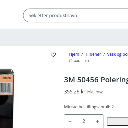
Products
search
Hjem
/
Tilbehør
/
Vask og po
(2 pad i pk)
3M 50456 Polering
355,26
kr
inkl. mva
Minste bestillingsantall:
2
3
M