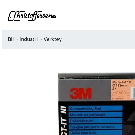
Hopp
til
innhold
Bil
Industri
Verktøy