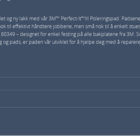
d
O
det og ny lakk med vår 3M™ Perfect-It™III Poleringspad. Padsene 
r
e nok til effektivt håndtere jobbene, men små nok til å enkelt st
a
 80349 – designet for enkel festing på alle bakplatene fra 3M. 
n
 pads, er paden vår utviklet for å hjelpe deg med å reparere l
g
e
(
2
p
a
d
i
p
k
)