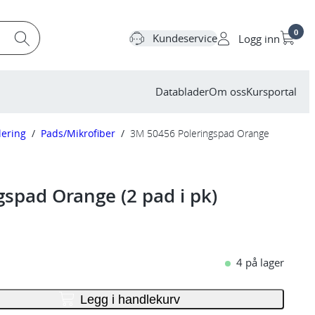
0
Kundeservice
Logg inn
Datablader
Om oss
Kursportal
lering
/
Pads/Mikrofiber
/
3M 50456 Poleringspad Orange
spad Orange (2 pad i pk)
4 på lager
Legg i handlekurv