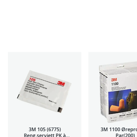
3M 105 (6775)
3M 1100 Ørepr
Reng.serviett PK à
Par(200)