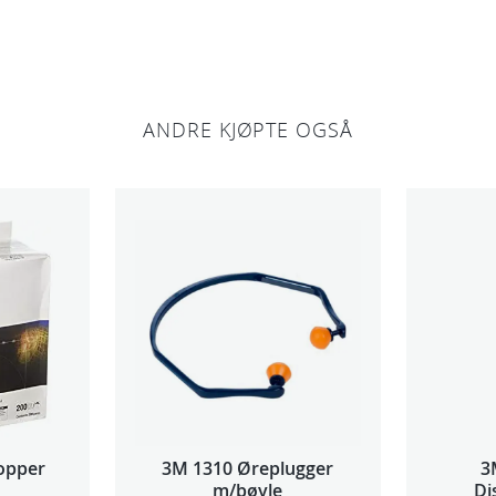
a
n
t
a
ANDRE KJØPTE OGSÅ
l
l
opper
3M 1310 Øreplugger
3
m/bøyle
Di