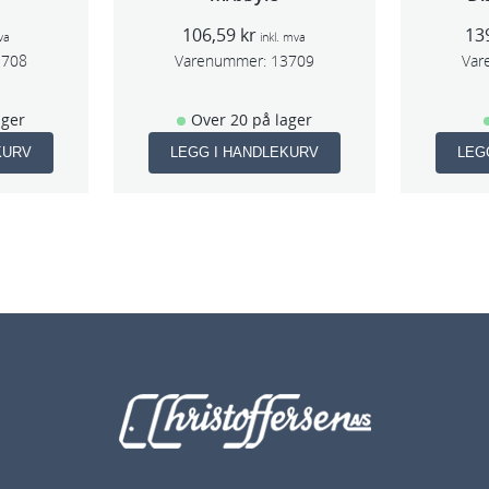
(Lar
106,59
kr
13
va
inkl. mva
3708
Varenummer:
13709
Var
ager
Over 20 på lager
KURV
LEGG I HANDLEKURV
LEG