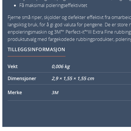
Få maksimal poleringseffektivitet
Fjerne små riper, skjolder og defekter effektivt fra omarbei
langsiktig bruk, for å gi god valuta for pengene. De er stor
enpoleringsmaskin og 3M™ Perfect-it™III Extra Fine rubbing
produktutvalg med fargekodede rubbingprodukter, polering og
TILLEGGSINFORMASJON
Vekt
0,006 kg
Dimensjoner
2,9 × 1,55 × 1,55 cm
Merke
3M