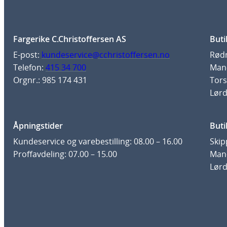
Fargerike C.Christoffersen AS
Buti
E-post:
kundeservice@cchristoffersen.no
Rødm
Telefon:
415 34 700
Man-
Orgnr.: 985 174 431
Tors
Lørd
Åpningstider
Buti
Kundeservice og varebestilling: 08.00 – 16.00
Skip
Proffavdeling: 07.00 – 15.00
Man-
Lørd