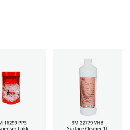
M 16299 PPS
3M 22779 VHB
spenser Lokk
Surface Cleaner 1L