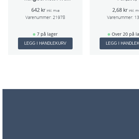
40stk
642
kr
2,68
kr
inkl. mva
inkl. m
Varenummer:
21978
Varenummer:
1
7 på lager
Over 20 på l
LEGG I HANDLEKURV
LEGG I HANDLE