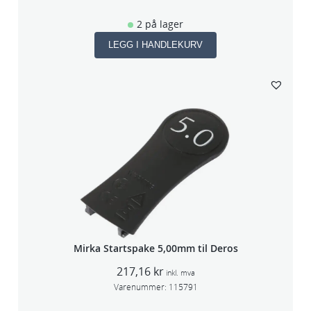
2 på lager
LEGG I HANDLEKURV
Mirka Startspake 5,00mm til Deros
217,16
kr
inkl. mva
Varenummer:
115791