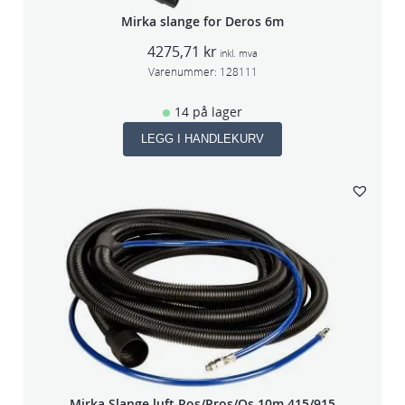
Mirka slange for Deros 6m
4275,71
kr
inkl. mva
Varenummer:
128111
14 på lager
LEGG I HANDLEKURV
Mirka Slange luft Ros/Pros/Os 10m 415/915