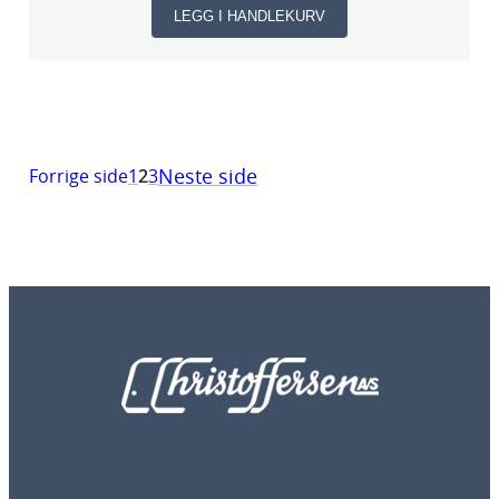
LEGG I HANDLEKURV
Neste side
Forrige side
1
2
3