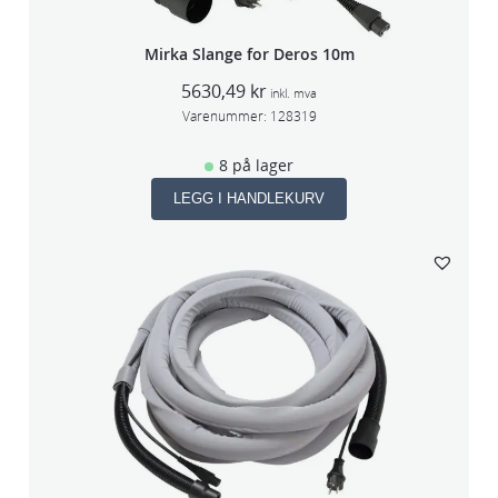
Mirka Slange for Deros 10m
5630,49
kr
inkl. mva
Varenummer:
128319
8 på lager
LEGG I HANDLEKURV