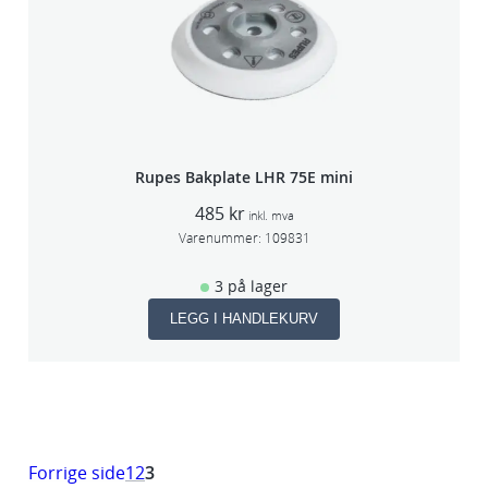
Rupes Bakplate LHR 75E mini
485
kr
inkl. mva
Varenummer:
109831
3 på lager
LEGG I HANDLEKURV
Forrige side
1
2
3