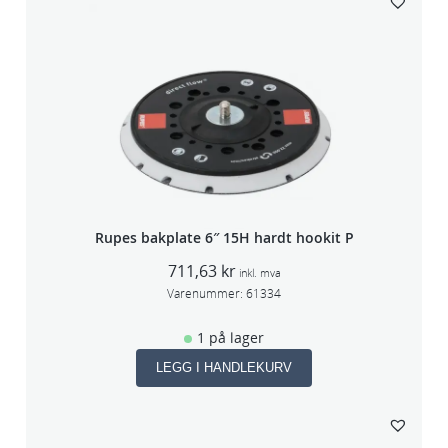
Rupes bakplate 6″ 15H hardt hookit P
711,63
kr
inkl. mva
Varenummer:
61334
1 på lager
LEGG I HANDLEKURV