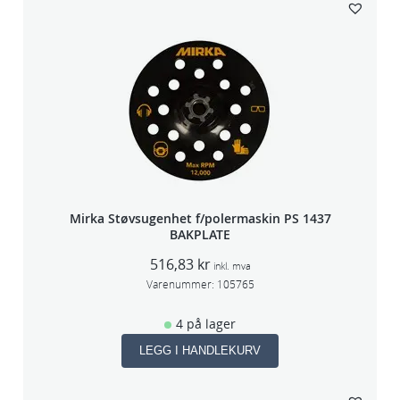
Mirka Støvsugenhet f/polermaskin PS 1437
BAKPLATE
516,83
kr
inkl. mva
Varenummer:
105765
4 på lager
LEGG I HANDLEKURV