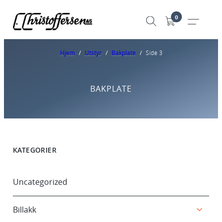
0
Hjem
/
Utstyr
/
Bakplate
/
Side 3
BAKPLATE
KATEGORIER
Uncategorized
Billakk