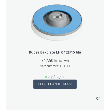
Rupes Bakplate LHR 12E/15 blå
742,50
kr
inkl. mva
Varenummer:
113313
8 på lager
LEGG I HANDLEKURV