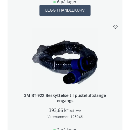
6 på lager
LEGG I HANDLEKURV
3M BT-922 Beskyttelse til pusteluftslange
engangs
393,66
kr
inkl. mva
Varenummer:
125946
2 på lager