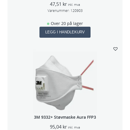
47,51
kr
inkl. mva
Varenummer:
120903
Over 20 på lager
LEGG I HANDLEKURV
3M 9332+ Støvmaske Aura FFP3
95,04
kr
inkl. mva