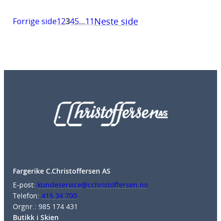
Neste side
Forrige side
1
2
3
4
5
…
11
Fargerike C.Christoffersen AS
E-post:
kundeservice@cchristoffersen.no
Telefon:
415 34 700
Orgnr.: 985 174 431
Butikk i Skien