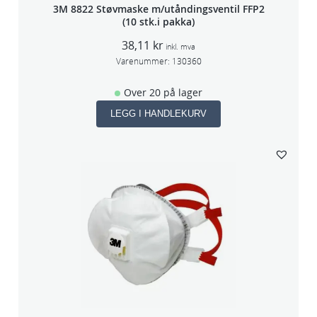
3M 8822 Støvmaske m/utåndingsventil FFP2
(10 stk.i pakka)
38,11
kr
inkl. mva
Varenummer:
130360
Over 20 på lager
LEGG I HANDLEKURV