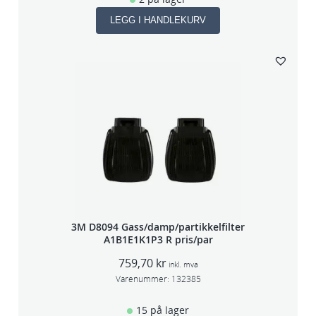
LEGG I HANDLEKURV
3M D8094 Gass/damp/partikkelfilter
A1B1E1K1P3 R pris/par
759,70
kr
inkl. mva
Varenummer:
132385
15 på lager