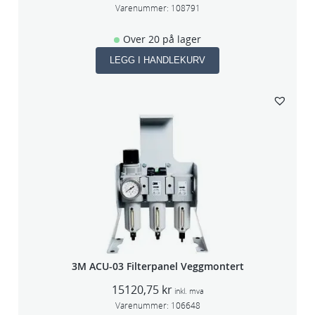
Varenummer:
108791
Over 20 på lager
LEGG I HANDLEKURV
3M ACU-03 Filterpanel Veggmontert
15120,75
kr
inkl. mva
Varenummer:
106648