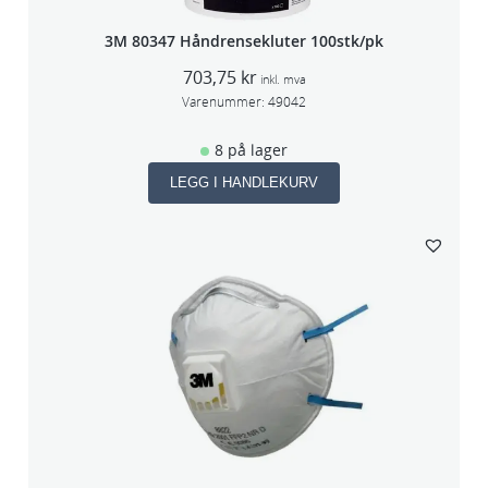
3M 80347 Håndrensekluter 100stk/pk
703,75
kr
inkl. mva
Varenummer:
49042
8 på lager
LEGG I HANDLEKURV