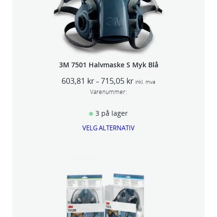
3M 7501 Halvmaske S Myk Blå
P
603,81
kr
715,05
kr
–
inkl. mva
r
Varenummer:
i
s
3 på lager
o
VELG ALTERNATIV
m
r
å
d
e
:
6
0
3
,