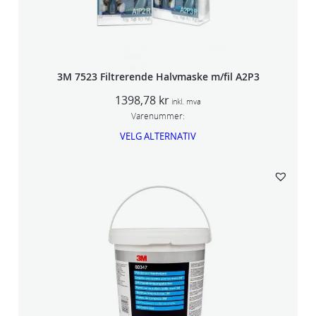
8
1
k
r
3M 7523 Filtrerende Halvmaske m/fil A2P3
t
i
1398,78
kr
inkl. mva
l
Varenummer:
7
VELG ALTERNATIV
1
5
,
0
5
k
r