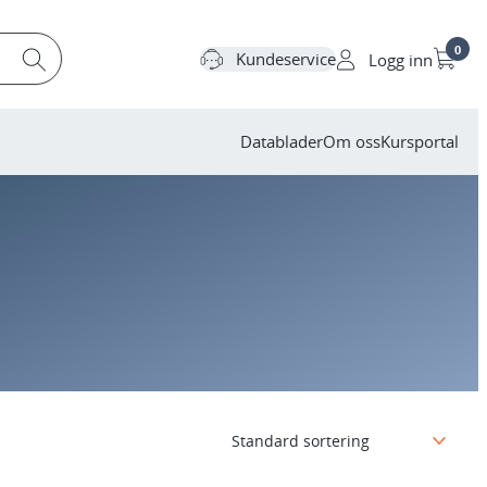
0
Kundeservice
Logg inn
Datablader
Om oss
Kursportal