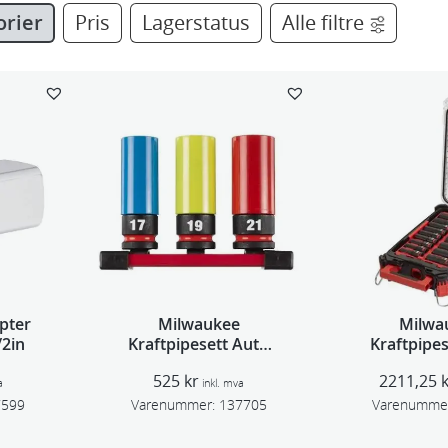
orier
Pris
Lagerstatus
Alle filtre
pter
Milwaukee
Milwa
/2in
Kraftpipesett Auto
Kraftpipe
17-19-21 3P
1/2″ 16
525
kr
2211,25
a
inkl. mva
7599
Varenummer:
137705
Varenumme