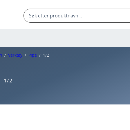
Products
search
i
/
Verktøy
/
Pipe
/
1/2
1/2