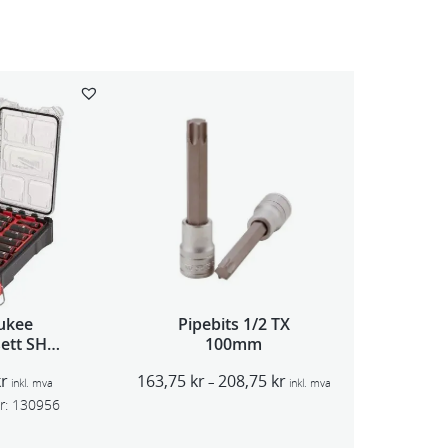
ukee
Pipebits 1/2 TX
sett SHW
100mm
 deler
P
kr
163,75
kr
208,75
kr
–
inkl. mva
inkl. mva
r
r:
130956
i
s