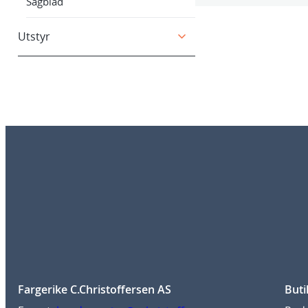
Sagblad
Utstyr
Fargerike C.Christoffersen AS
Buti