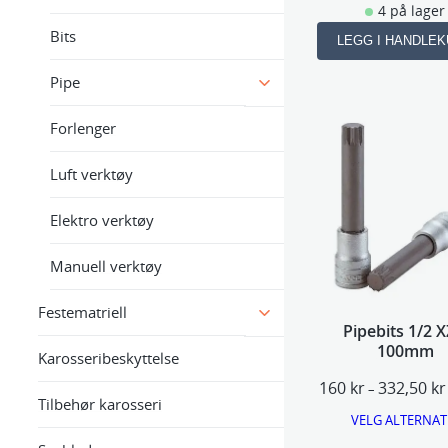
4 på lager
Bits
LEGG I HANDLE
Pipe
Forlenger
Luft verktøy
Elektro verktøy
Manuell verktøy
Festematriell
Pipebits 1/2 
100mm
Karosseribeskyttelse
160
kr
332,50
kr
–
Tilbehør karosseri
VELG ALTERNAT