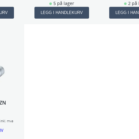
5 på lager
2 på 
KURV
LEGG I HANDLEKURV
LEGG I HA
XZN
P
inkl. mva
r
IV
i
s