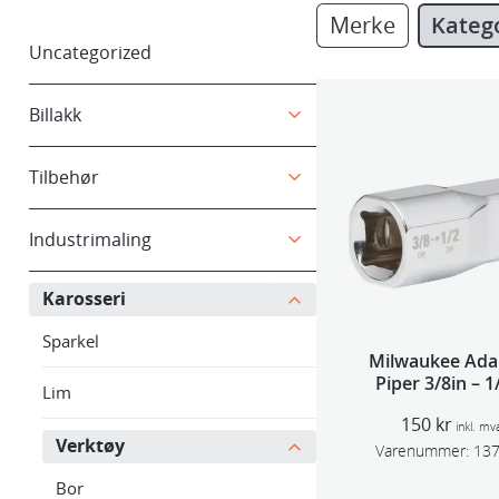
Merke
Kateg
Uncategorized
Billakk
Tilbehør
Industrimaling
Karosseri
Sparkel
Milwaukee Ada
Piper 3/8in – 1
Lim
150
kr
inkl. mv
Verktøy
Varenummer:
13
Bor