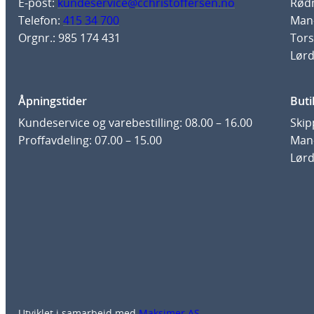
E-post:
kundeservice@cchristoffersen.no
Rødm
Telefon:
415 34 700
Man-
Orgnr.: 985 174 431
Tors
Lørd
Åpningstider
Buti
Kundeservice og varebestilling: 08.00 – 16.00
Skip
Proffavdeling: 07.00 – 15.00
Man-
Lørd
Utviklet i samarbeid med
Maksimer AS