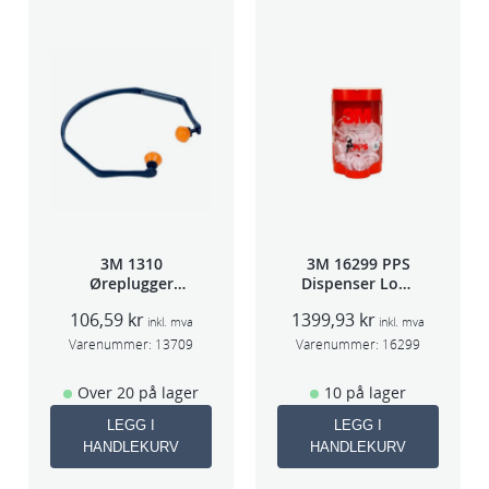
3M 1310
3M 16299 PPS
Øreplugger
Dispenser Lokk
m/bøyle
(Large,Std og
106,59
kr
1399,93
kr
Midi)
inkl. mva
inkl. mva
Varenummer:
13709
Varenummer:
16299
Over 20 på lager
10 på lager
LEGG I
LEGG I
HANDLEKURV
HANDLEKURV