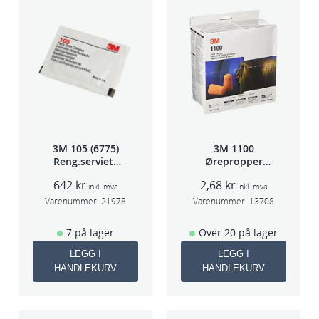
3M 105 (6775)
3M 1100
Reng.serviett
Ørepropper
PK à 40stk
Par(200)
642
kr
2,68
kr
inkl. mva
inkl. mva
Varenummer:
21978
Varenummer:
13708
7 på lager
Over 20 på lager
LEGG I
LEGG I
HANDLEKURV
HANDLEKURV