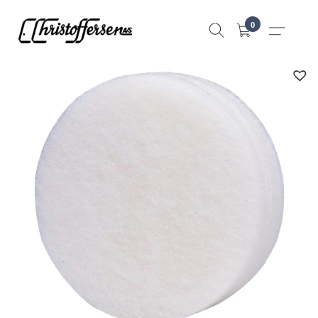
Hopp
0
til
innhold