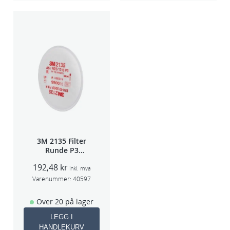
3M 2135 Filter
Runde P3
pris/par
192,48
kr
inkl. mva
Varenummer:
40597
Over 20 på lager
LEGG I
HANDLEKURV