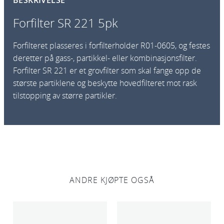
BESKRIVELSE
e
r
Forfilter SR 221 5pk
S
R
Forfilteret plasseres i forfilterholder R01-0605, og festes
2
deretter på gass-, partikkel- eller kombinasjonsfilter.
2
Forfilter SR 221 er et grovfilter som skal fange opp de
1
største partiklene og beskytte hovedfilteret mot rask
5
tilstopping av større partikler.
p
k
a
n
t
a
l
ANDRE KJØPTE OGSÅ
l