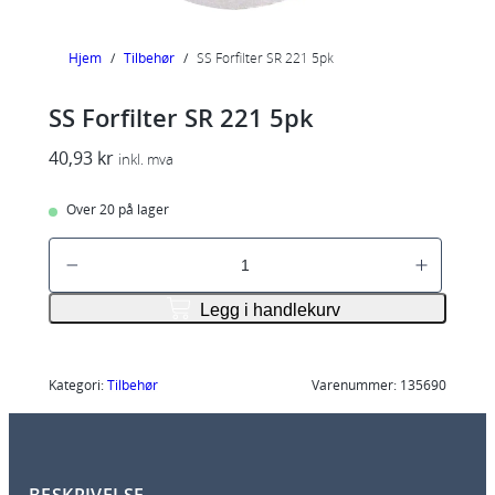
Hjem
/
Tilbehør
/
SS Forfilter SR 221 5pk
SS Forfilter SR 221 5pk
40,93
kr
inkl. mva
Over 20 på lager
S
S
F
Legg i handlekurv
o
r
f
Kategori:
Tilbehør
Varenummer:
135690
i
l
t